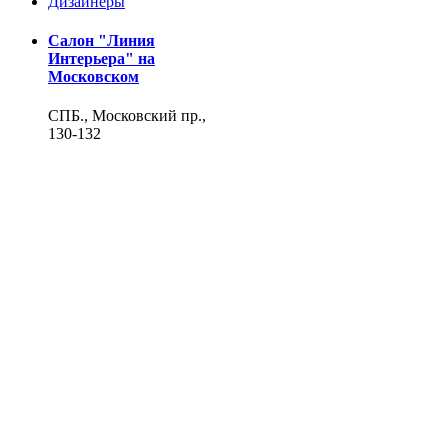
Дизайнеры
Салон "Линия
Интерьера" на
Московском
СПБ., Московский пр.,
130-132
+7(812) 388-56-57
mos130@interior-line.ru
Фирменный салон
Miele на Московском
СПБ., Московский пр.,
130
+7(812) 388-19-42, 388-
56-57
mos130@dsmiele.spb.ru
© 2004-2026, Линия Интерьера. Все права защищены.
Информация на сайте не является публичной офертой.
Политика в отношении обработки персональных данных и
согласие субъекта на обработку персональных данных
Реквизиты