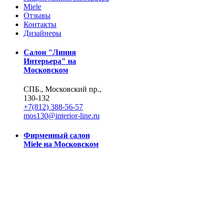
Miele
Отзывы
Контакты
Дизайнеры
Салон "Линия
Интерьера" на
Московском
СПБ., Московский пр.,
130-132
+7(812) 388-56-57
mos130@interior-line.ru
Фирменный салон
Miele на Московском
СПБ., Московский пр.,
130
+7(812) 388-19-42, 388-
56-57
mos130@dsmiele.spb.ru
© 2004-2026, Линия Интерьера. Все права защищены.