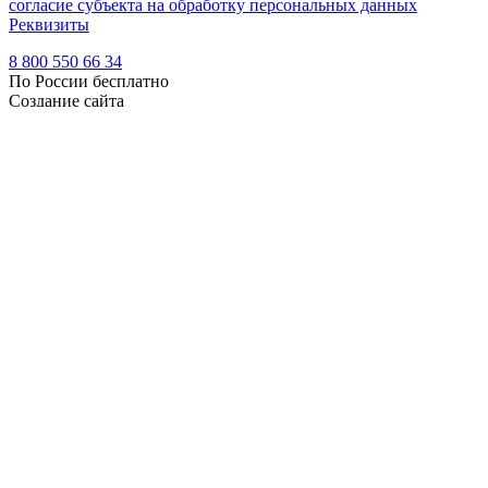
согласие субъекта на обработку персональных данных
Реквизиты
8 800 550 66 34
По России бесплатно
Создание сайта
Webportnoy
Мы используем cookie (файлы с данными о прошлых
посещениях сайта) для персонализации сервисов и удобства
пользователей. Мы серьезно относимся к защите
персональных данных — ознакомьтесь с
условиями и
принципами их обработки
. Вы можете запретить сохранение
cookie в настройках своего браузера.
×
Войти
Войти
Напомнить пароль
Регистрация