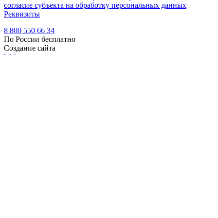
согласие субъекта на обработку персональных данных
Реквизиты
8 800 550 66 34
По России бесплатно
Создание сайта
Webportnoy
Мы используем cookie (файлы с данными о прошлых
посещениях сайта) для персонализации сервисов и удобства
пользователей. Мы серьезно относимся к защите
персональных данных — ознакомьтесь с
условиями и
принципами их обработки
. Вы можете запретить сохранение
cookie в настройках своего браузера.
×
Войти
Войти
Напомнить пароль
Регистрация