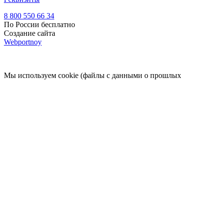
8 800 550 66 34
По России бесплатно
Создание сайта
Webportnoy
Мы используем cookie (файлы с данными о прошлых
посещениях сайта) для персонализации сервисов и удобства
пользователей. Мы серьезно относимся к защите
персональных данных — ознакомьтесь с
условиями и
принципами их обработки
. Вы можете запретить сохранение
cookie в настройках своего браузера.
×
Войти
Войти
Напомнить пароль
Регистрация