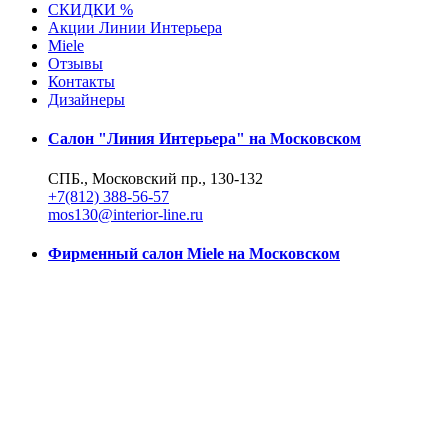
СКИДКИ %
Акции Линии Интерьера
Miele
Отзывы
Контакты
Дизайнеры
Салон "Линия Интерьера" на Московском
СПБ., Московский пр., 130-132
+7(812) 388-56-57
mos130@interior-line.ru
Фирменный салон Miele на Московском
СПБ., Московский пр., 130
+7(812) 388-19-42, 388-56-57
mos130@dsmiele.spb.ru
© 2004-2026, Линия Интерьера. Все права защищены.
Информация на сайте не является публичной офертой.
Политика в отношении обработки персональных данных и согл
Реквизиты