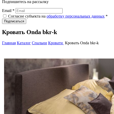
Подпишитесь на рассылку
Email *
Согласие субъекта на
обработку персональных данных
*
Подписаться
Кровать Onda bkr-k
Главная
Каталог
Спальни
Кровати
Кровать Onda bkr-k