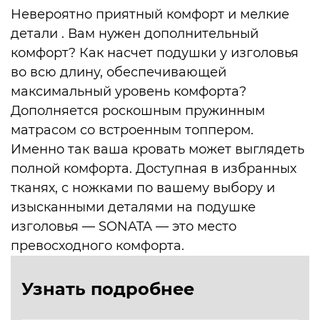
Невероятно приятный комфорт и мелкие
Мебель для ванной комнаты
Мягкая мебель
детали . Вам нужен дополнительный
комфорт? Как насчет подушки у изголовья
Аксессуары
Офисная мебель
во всю длину, обеспечивающей
максимальный уровень комфорта?
Техника Miele, SMEG
Аксессуары
Дополняется роскошным пружинным
матрасом со встроенным топпером.
Свет
Техника MIELE SMEG
Именно так ваша кровать может выглядеть
полной комфорта. Доступная в избранных
Ковры
тканях, с ножками по вашему выбору и
изысканными деталями на подушке
изголовья — SONATA — это место
превосходного комфорта.
Узнать подробнее