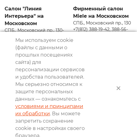
Салон "Линия
Фирменный салон
Интерьера" на
Miele на Московском
СПБ., Московский пр., 130
Московском
+7(812) 388-19-42, 388-56-
СПБ., Московский пр., 130-
57
132
Мы используем cookie
mos130@dsmiele.spb.ru
+7(812) 388-56-57
(файлы с данными о
mos130@interior-line.ru
прошлых посещениях
сайта) для
персонализации сервисов
© 2004-2026, Линия Интерьера. Все права защищены.
и удобства пользователей.
Информация на сайте не является публичной офертой.
Мы серьезно относимся к
×
Политика в отношении обработки персональных
защите персональных
данных и согласие субъекта на обработку
данных — ознакомьтесь с
персональных данных
Реквизиты
условиями и принципами
их обработки
. Вы можете
8 800 550 66 34
запретить сохранение
По России бесплатно
cookie в настройках своего
Создание сайта
Webportnoy
браузера.