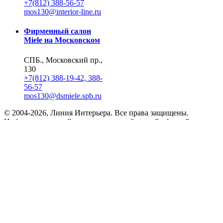
+7(812) 388-56-57
mos130@interior-line.ru
Фирменный салон
Miele на Московском
СПБ., Московский пр.,
130
+7(812) 388-19-42, 388-
56-57
mos130@dsmiele.spb.ru
© 2004-2026, Линия Интерьера. Все права защищены.
Информация на сайте не является публичной офертой.
Политика в отношении обработки персональных данных и
согласие субъекта на обработку персональных данных
Реквизиты
8 800 550 66 34
По России бесплатно
Создание сайта
Webportnoy