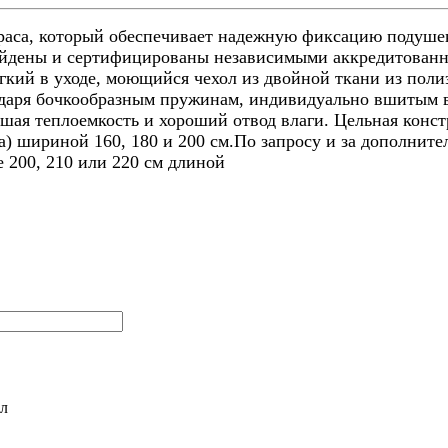
траса, который обеспечивает надежную фиксацию подуш
ойдены и сертифицированы независимыми аккредитованн
Легкий в уходе, моющийся чехол из двойной ткани из пол
даря бочкообразным пружинам, индивидуально вшитым в 
шая теплоемкость и хороший отвод влаги. Цельная констр
) шириной 160, 180 и 200 см.По запросу и за дополнител
 200, 210 или 220 см длиной
л