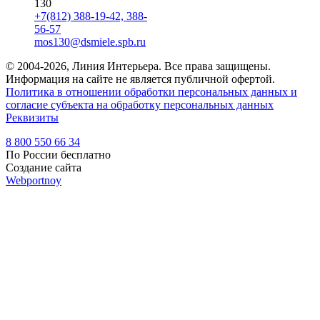
130
+7(812) 388-19-42, 388-
56-57
mos130@dsmiele.spb.ru
© 2004-2026, Линия Интерьера. Все права защищены.
Информация на сайте не является публичной офертой.
Политика в отношении обработки персональных данных и
согласие субъекта на обработку персональных данных
Реквизиты
8 800 550 66 34
По России бесплатно
Создание сайта
Webportnoy
Мы используем cookie (файлы с данными о прошлых
посещениях сайта) для персонализации сервисов и удобства
пользователей. Мы серьезно относимся к защите
персональных данных — ознакомьтесь с
условиями и
принципами их обработки
. Вы можете запретить сохранение
cookie в настройках своего браузера.
×