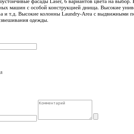
устойчивые фасады Laser, 6 вариантов цвета на выбор.
ых машин с особой конструкцией днища. Высокие унив
а и т.д. Высокие колонны Laundry-Area с выдвижными по
азвешивания одежды.
л