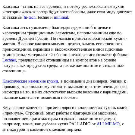
Классика - стиль на все времена, и потому респектабельные кухни
категории «люкс» всегда будут востребованы, даже если моду диктуют
эпатажный
hi-tech
, techno и
minimal
.
Классика легко узнаваема, благодаря сдержанной отделке и
характерным традиционным элементам, использованным еще во
времена Древней Греции. Но главная примета классической кухни -
массив. В основе каждого модуля - дерево, камень естественного
происхождения, керамика и высококачественные инновационные
композитные материалы. Особенно впечатляет ассортимент фабрики
Lechner
, предлагающей столешницы из композитов на основе
натуральных продуктов среды, а так же ламинатные и стеклянные
столешницы.
Классические немецкие кухни
, в понимании дизайнеров, близки к
провансу, колониальному стилю, и выглядят при этом очень дорого,
несмотря на то, в них отсутствуют высокие колонны с кариатидами,
пышные капители и помпезная позолота
Безусловное качество - примета дорогих классических кухонь класса
«премиум». Огромный опыт работы с благородным массивом,
позволяет немецким мастерам создавать подлинные шедевры,
например, такие, как дубовая кухня PALLADIO от
ALLMILMO
, с
антикатурой и каменной отделкой портала.