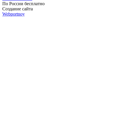
По России бесплатно
Создание сайта
Webportnoy
Мы используем cookie (файлы с данными о прошлых
посещениях сайта) для персонализации сервисов и удобства
пользователей. Мы серьезно относимся к защите
персональных данных — ознакомьтесь с
условиями и
принципами их обработки
. Вы можете запретить сохранение
cookie в настройках своего браузера.
×
Войти
Войти
Напомнить пароль
Регистрация
Забыли пароль?