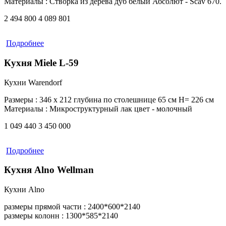
Материалы :
Створка из дерева дуб белый Абсолют - Scav 670.
2 494 800
4 089 801
Подробнее
Кухня Miele L-59
Кухни Warendorf
Размеры :
346 х 212 глубина по столешнице 65 см H= 226 см
Материалы :
Микроструктурный лак цвет - молочный
1 049 440
3 450 000
Подробнее
Кухня Alno Wellman
Кухни Alno
размеры прямой части :
2400*600*2140
размеры колонн :
1300*585*2140