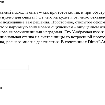
ами
ный подход и опыт – как при готовке, так и при обустр
е нужно для счастья? От чего на кухне я бы легко отказа
м подходящие вам решения. Просторное, открытое оформ
юю и наружную зону новым ощущением - ощущением жиз
ного многочисленными наградами. Его Y-образная кухня 
циональная стенка из лиственницы со встроенной проход
ева, росшего многие десятилетия. В сочетании с DirectL
л