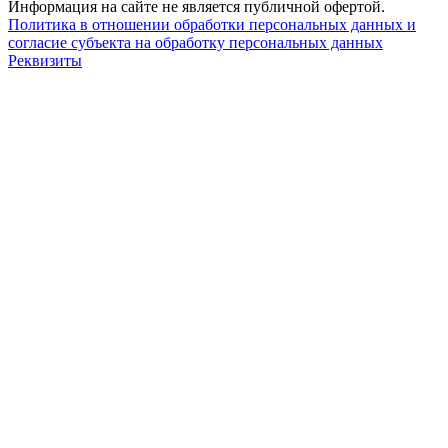
Информация на сайте не является публичной офертой.
Политика в отношении обработки персональных данных и
согласие субъекта на обработку персональных данных
Реквизиты
8 800 550 66 34
По России бесплатно
Создание сайта
Webportnoy
Мы используем cookie (файлы с данными о прошлых
посещениях сайта) для персонализации сервисов и удобства
пользователей. Мы серьезно относимся к защите
персональных данных — ознакомьтесь с
условиями и
принципами их обработки
. Вы можете запретить сохранение
cookie в настройках своего браузера.
×
Войти
Войти