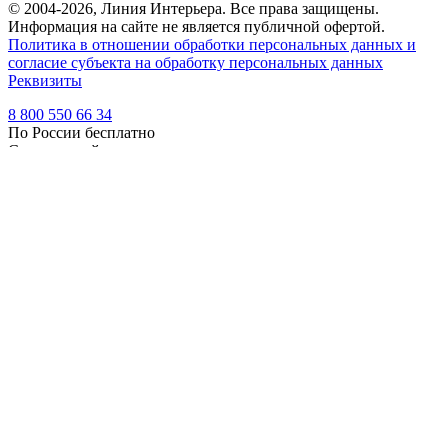
© 2004-2026, Линия Интерьера. Все права защищены.
Информация на сайте не является публичной офертой.
Политика в отношении обработки персональных данных и
согласие субъекта на обработку персональных данных
Реквизиты
8 800 550 66 34
По России бесплатно
Создание сайта
Webportnoy
Мы используем cookie (файлы с данными о прошлых
посещениях сайта) для персонализации сервисов и удобства
пользователей. Мы серьезно относимся к защите
персональных данных — ознакомьтесь с
условиями и
принципами их обработки
. Вы можете запретить сохранение
cookie в настройках своего браузера.
×
Войти