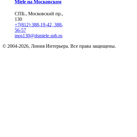
Miele на Московском
СПБ., Московский пр.,
130
+7(812) 388-19-42, 388-
56-57
mos130@dsmiele.spb.ru
© 2004-2026, Линия Интерьера. Все права защищены.
Информация на сайте не является публичной офертой.
Политика в отношении обработки персональных данных и
согласие субъекта на обработку персональных данных
Реквизиты
8 800 550 66 34
По России бесплатно
Создание сайта
Webportnoy
Мы используем cookie (файлы с данными о прошлых
посещениях сайта) для персонализации сервисов и удобства
пользователей. Мы серьезно относимся к защите
персональных данных — ознакомьтесь с
условиями и