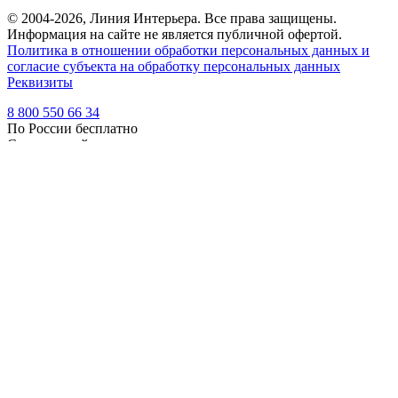
© 2004-2026, Линия Интерьера. Все права защищены.
Информация на сайте не является публичной офертой.
Политика в отношении обработки персональных данных и
согласие субъекта на обработку персональных данных
Реквизиты
8 800 550 66 34
По России бесплатно
Создание сайта
Webportnoy
Мы используем cookie (файлы с данными о прошлых
посещениях сайта) для персонализации сервисов и удобства
пользователей. Мы серьезно относимся к защите
персональных данных — ознакомьтесь с
условиями и
принципами их обработки
. Вы можете запретить сохранение
cookie в настройках своего браузера.
×
Войти