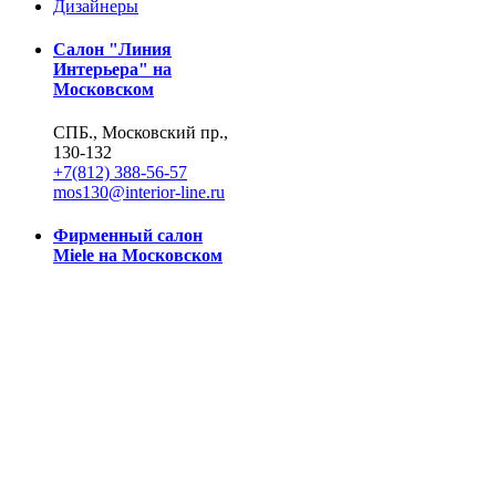
Дизайнеры
Салон "Линия
Интерьера" на
Московском
СПБ., Московский пр.,
130-132
+7(812) 388-56-57
mos130@interior-line.ru
Фирменный салон
Miele на Московском
СПБ., Московский пр.,
130
+7(812) 388-19-42, 388-
56-57
mos130@dsmiele.spb.ru
© 2004-2026, Линия Интерьера. Все права защищены.
Информация на сайте не является публичной офертой.
Политика в отношении обработки персональных данных и
согласие субъекта на обработку персональных данных