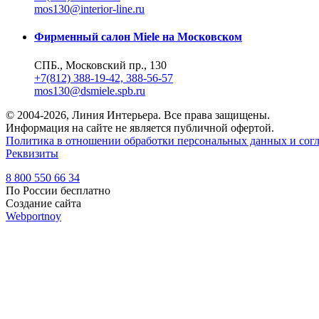
mos130@interior-line.ru
Фирменный салон Miele на Московском
СПБ., Московский пр., 130
+7(812) 388-19-42, 388-56-57
mos130@dsmiele.spb.ru
© 2004-2026, Линия Интерьера. Все права защищены.
Информация на сайте не является публичной офертой.
Политика в отношении обработки персональных данных и согл
Реквизиты
8 800 550 66 34
По России бесплатно
Создание сайта
Webportnoy
Мы используем cookie (файлы с данными о прошлых посещениях
ознакомьтесь с
условиями и принципами их обработки
. Вы мож
×