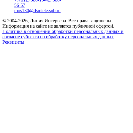
56-57
mos130@dsmiele.spb.ru
© 2004-2026, Линия Интерьера. Все права защищены.
Информация на сайте не является публичной офертой.
Политика в отношении обработки персональных данных и
согласие субъекта на обработку персональных данных
Реквизиты
8 800 550 66 34
По России бесплатно
Создание сайта
Webportnoy
Мы используем cookie (файлы с данными о прошлых
посещениях сайта) для персонализации сервисов и удобства
пользователей. Мы серьезно относимся к защите
персональных данных — ознакомьтесь с
условиями и
принципами их обработки
. Вы можете запретить сохранение
cookie в настройках своего браузера.
×