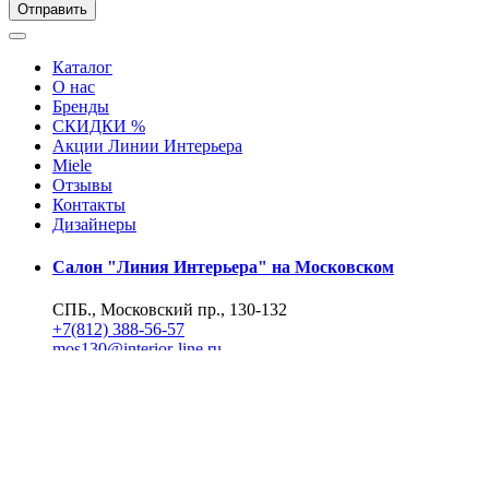
Отправить
Каталог
О нас
Бренды
СКИДКИ %
Акции Линии Интерьера
Miele
Отзывы
Контакты
Дизайнеры
Салон "Линия Интерьера" на Московском
СПБ., Московский пр., 130-132
+7(812) 388-56-57
mos130@interior-line.ru
Фирменный салон Miele на Московском
СПБ., Московский пр., 130
+7(812) 388-19-42, 388-56-57
mos130@dsmiele.spb.ru