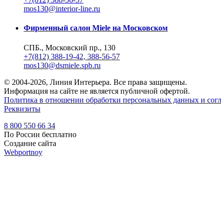
mos130@interior-line.ru
Фирменный салон Miele на Московском
СПБ., Московский пр., 130
+7(812) 388-19-42, 388-56-57
mos130@dsmiele.spb.ru
© 2004-2026, Линия Интерьера. Все права защищены.
Информация на сайте не является публичной офертой.
Политика в отношении обработки персональных данных и согл
Реквизиты
8 800 550 66 34
По России бесплатно
Создание сайта
Webportnoy
Мы используем cookie (файлы с данными о прошлых посещениях
ознакомьтесь с
условиями и принципами их обработки
. Вы мож
×