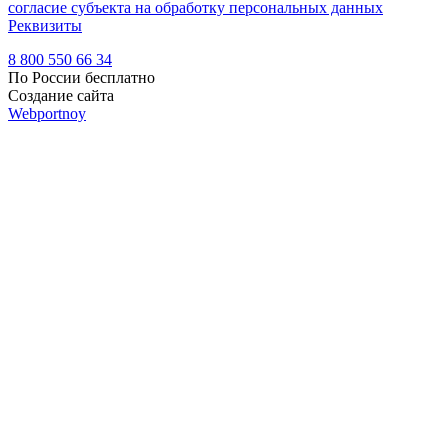
согласие субъекта на обработку персональных данных
Реквизиты
8 800 550 66 34
По России бесплатно
Создание сайта
Webportnoy
Мы используем cookie (файлы с данными о прошлых
посещениях сайта) для персонализации сервисов и удобства
пользователей. Мы серьезно относимся к защите
персональных данных — ознакомьтесь с
условиями и
принципами их обработки
. Вы можете запретить сохранение
cookie в настройках своего браузера.
×
Войти
Войти
Напомнить пароль
Регистрация