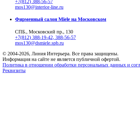
+7(812) 388-56-57
mos130@interior-line.ru
Фирменный салон Miele на Московском
СПБ., Московский пр., 130
+7(812) 388-19-42, 388-56-57
mos130@dsmiele.spb.ru
© 2004-2026, Линия Интерьера. Все права защищены.
Информация на сайте не является публичной офертой.
Политика в отношении обработки персональных данных и согл
Реквизиты
8 800 550 66 34
По России бесплатно
Создание сайта
Webportnoy
Мы используем cookie (файлы с данными о прошлых посещениях
ознакомьтесь с
условиями и принципами их обработки
. Вы мож
×