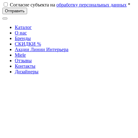
Согласие субъекта на
обработку персональных данных
*
Отправить
Каталог
О нас
Бренды
СКИДКИ %
Акции Линии Интерьера
Miele
Отзывы
Контакты
Дизайнеры
Салон "Линия Интерьера" на Московском
СПБ., Московский пр., 130-132
+7(812) 388-56-57
mos130@interior-line.ru
Фирменный салон Miele на Московском
СПБ., Московский пр., 130
+7(812) 388-19-42, 388-56-57