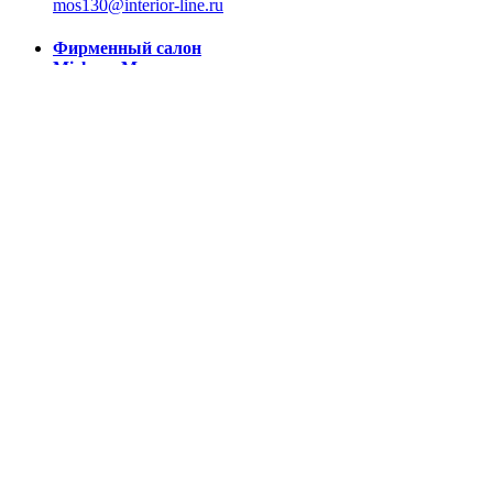
mos130@interior-line.ru
Фирменный салон
Miele на Московском
СПБ., Московский пр.,
130
+7(812) 388-19-42, 388-
56-57
mos130@dsmiele.spb.ru
© 2004-2026, Линия Интерьера. Все права защищены.
Информация на сайте не является публичной офертой.
Политика в отношении обработки персональных данных и
согласие субъекта на обработку персональных данных
Реквизиты
8 800 550 66 34
По России бесплатно
Создание сайта
Webportnoy
Мы используем cookie (файлы с данными о прошлых