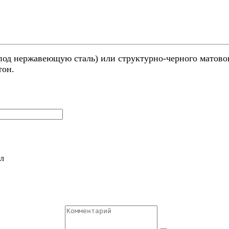
(под нержавеющую сталь) или структурно-черного матов
тон.
л