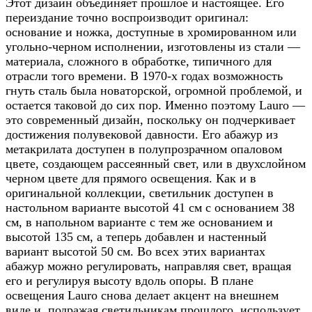
Этот дизайн объединяет прошлое и настоящее. Его
переиздание точно воспроизводит оригинал:
основание и ножка, доступные в хромированном или
угольно-черном исполнении, изготовлены из стали —
материала, сложного в обработке, типичного для
отрасли того времени. В 1970-х годах возможность
гнуть сталь была новаторской, огромной проблемой, и
остается таковой до сих пор. Именно поэтому Lauro —
это современный дизайн, поскольку он подчеркивает
достижения полувековой давности. Его абажур из
метакрилата доступен в полупрозрачном опаловом
цвете, создающем рассеянный свет, или в двухслойном
черном цвете для прямого освещения.
Как и в
оригинальной коллекции, светильник доступен в
настольном варианте высотой 41 см с основанием 38
см, в напольном варианте с тем же основанием и
высотой 135 см, а теперь добавлен и настенный
вариант высотой 50 см. Во всех этих вариантах
абажур можно регулировать, направляя свет, вращая
его и регулируя высоту вдоль опоры. В плане
освещения Lauro снова делает акцент на внешнем
виде и, подражая светильникам прошлого, использует