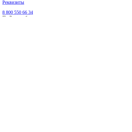
Реквизиты
8 800 550 66 34
По России бесплатно
Создание сайта
Webportnoy
Мы используем cookie (файлы с данными о прошлых
посещениях сайта) для персонализации сервисов и удобства
пользователей. Мы серьезно относимся к защите
персональных данных — ознакомьтесь с
условиями и
принципами их обработки
. Вы можете запретить сохранение
cookie в настройках своего браузера.
×
Войти
Войти
Напомнить пароль
Регистрация