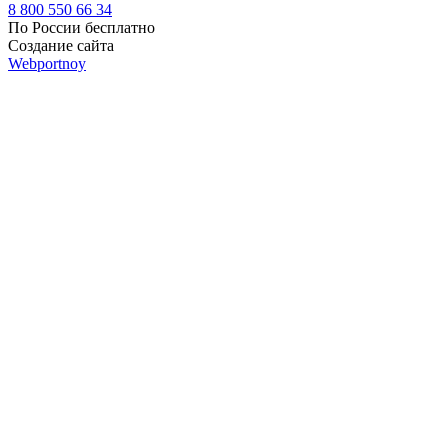
8 800 550 66 34
По России бесплатно
Создание сайта
Webportnoy
Мы используем cookie (файлы с данными о прошлых
посещениях сайта) для персонализации сервисов и удобства
пользователей. Мы серьезно относимся к защите
персональных данных — ознакомьтесь с
условиями и
принципами их обработки
. Вы можете запретить сохранение
cookie в настройках своего браузера.
×
Войти
Войти
Напомнить пароль
Регистрация
Забыли пароль?