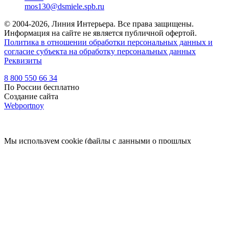
mos130@dsmiele.spb.ru
© 2004-2026, Линия Интерьера. Все права защищены.
Информация на сайте не является публичной офертой.
Политика в отношении обработки персональных данных и
согласие субъекта на обработку персональных данных
Реквизиты
8 800 550 66 34
По России бесплатно
Создание сайта
Webportnoy
Мы используем cookie (файлы с данными о прошлых
посещениях сайта) для персонализации сервисов и удобства
пользователей. Мы серьезно относимся к защите
персональных данных — ознакомьтесь с
условиями и
принципами их обработки
. Вы можете запретить сохранение
cookie в настройках своего браузера.
×