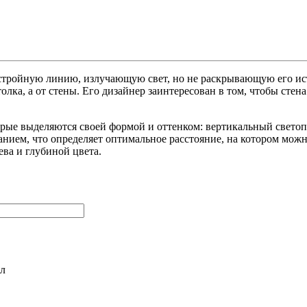
 стройную линию, излучающую свет, но не раскрывающую его исто
толка, а от стены. Его дизайнер заинтересован в том, чтобы сте
орые выделяются своей формой и оттенком: вертикальный светоп
ием, что определяет оптимальное расстояние, на котором можно
ева и глубиной цвета.
л