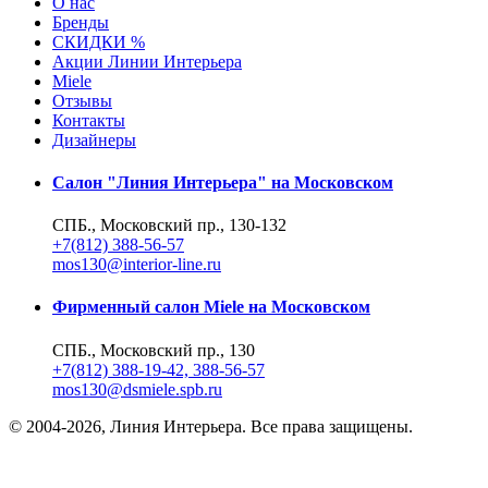
О нас
Бренды
СКИДКИ %
Акции Линии Интерьера
Miele
Отзывы
Контакты
Дизайнеры
Салон "Линия Интерьера" на Московском
СПБ., Московский пр., 130-132
+7(812) 388-56-57
mos130@interior-line.ru
Фирменный салон Miele на Московском
СПБ., Московский пр., 130
+7(812) 388-19-42, 388-56-57
mos130@dsmiele.spb.ru
© 2004-2026, Линия Интерьера. Все права защищены.
Информация на сайте не является публичной офертой.
Политика в отношении обработки персональных данных и согл
Реквизиты