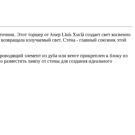
чник. Этот торшер от Josep Lluís Xuclà создает свет косвенно
на возвращала излучаемый свет. Стена - главный союзник этой
роводящий элемент из дуба или венге прикреплен к блоку из
 разместить лампу от стены для создания идеального