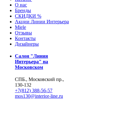
О нас
Бренды
СКИДКИ %
Акции Линии Интерьера
Miele
Отзывы
Контакты
Дизайнеры
Салон "Линия
Интерьера" на
Московском
СПБ., Московский пр.,
130-132
+7(812) 388-56-57
mos130@interior-line.ru
Фирменный салон
Miele на Московском
СПБ., Московский пр.,
130
+7(812) 388-19-42, 388-