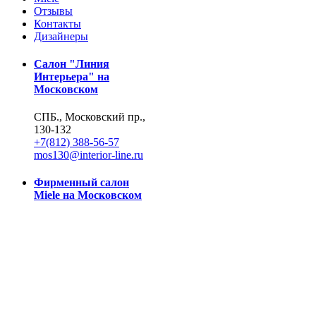
Отзывы
Контакты
Дизайнеры
Салон "Линия
Интерьера" на
Московском
СПБ., Московский пр.,
130-132
+7(812) 388-56-57
mos130@interior-line.ru
Фирменный салон
Miele на Московском
СПБ., Московский пр.,
130
+7(812) 388-19-42, 388-
56-57
mos130@dsmiele.spb.ru
© 2004-2026, Линия Интерьера. Все права защищены.
Информация на сайте не является публичной офертой.