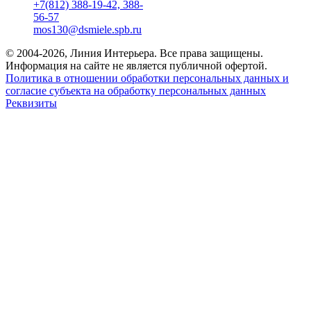
+7(812) 388-19-42, 388-
56-57
mos130@dsmiele.spb.ru
© 2004-2026, Линия Интерьера. Все права защищены.
Информация на сайте не является публичной офертой.
Политика в отношении обработки персональных данных и
согласие субъекта на обработку персональных данных
Реквизиты
8 800 550 66 34
По России бесплатно
Создание сайта
Webportnoy
Мы используем cookie (файлы с данными о прошлых
посещениях сайта) для персонализации сервисов и удобства
пользователей. Мы серьезно относимся к защите
персональных данных — ознакомьтесь с
условиями и
принципами их обработки
. Вы можете запретить сохранение
cookie в настройках своего браузера.
×