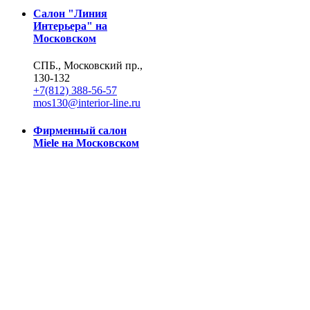
Салон "Линия
Интерьера" на
Московском
СПБ., Московский пр.,
130-132
+7(812) 388-56-57
mos130@interior-line.ru
Фирменный салон
Miele на Московском
СПБ., Московский пр.,
130
+7(812) 388-19-42, 388-
56-57
mos130@dsmiele.spb.ru
© 2004-2026, Линия Интерьера. Все права защищены.
Информация на сайте не является публичной офертой.
Политика в отношении обработки персональных данных и
согласие субъекта на обработку персональных данных
Реквизиты