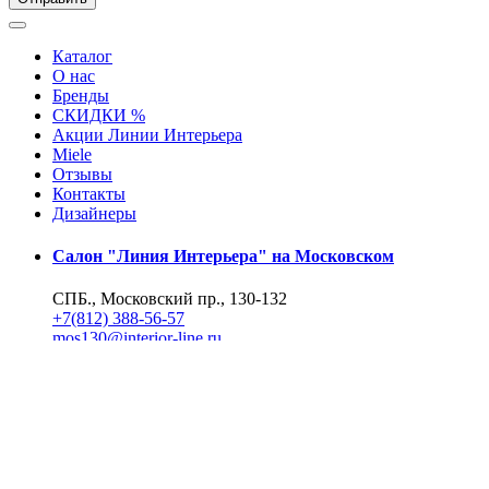
Каталог
О нас
Бренды
СКИДКИ %
Акции Линии Интерьера
Miele
Отзывы
Контакты
Дизайнеры
Салон "Линия Интерьера" на Московском
СПБ., Московский пр., 130-132
+7(812) 388-56-57
mos130@interior-line.ru
Фирменный салон Miele на Московском
СПБ., Московский пр., 130
+7(812) 388-19-42, 388-56-57
mos130@dsmiele.spb.ru