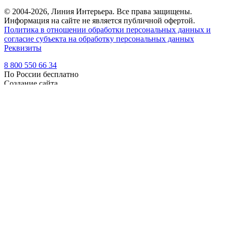
© 2004-2026, Линия Интерьера. Все права защищены.
Информация на сайте не является публичной офертой.
Политика в отношении обработки персональных данных и
согласие субъекта на обработку персональных данных
Реквизиты
8 800 550 66 34
По России бесплатно
Создание сайта
Webportnoy
Мы используем cookie (файлы с данными о прошлых
посещениях сайта) для персонализации сервисов и удобства
пользователей. Мы серьезно относимся к защите
персональных данных — ознакомьтесь с
условиями и
принципами их обработки
. Вы можете запретить сохранение
cookie в настройках своего браузера.
×
Войти