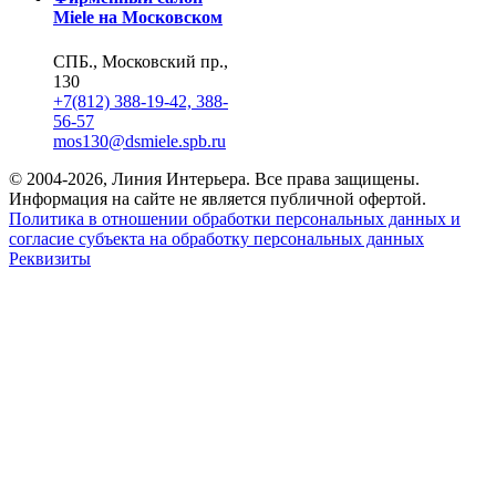
Miele на Московском
СПБ., Московский пр.,
130
+7(812) 388-19-42, 388-
56-57
mos130@dsmiele.spb.ru
© 2004-2026, Линия Интерьера. Все права защищены.
Информация на сайте не является публичной офертой.
Политика в отношении обработки персональных данных и
согласие субъекта на обработку персональных данных
Реквизиты
8 800 550 66 34
По России бесплатно
Создание сайта
Webportnoy
Мы используем cookie (файлы с данными о прошлых
посещениях сайта) для персонализации сервисов и удобства
пользователей. Мы серьезно относимся к защите
персональных данных — ознакомьтесь с
условиями и