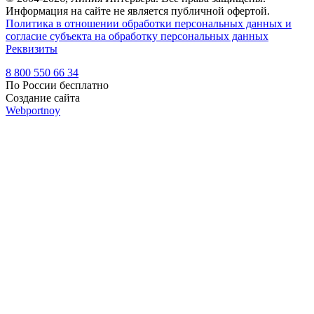
Информация на сайте не является публичной офертой.
Политика в отношении обработки персональных данных и
согласие субъекта на обработку персональных данных
Реквизиты
8 800 550 66 34
По России бесплатно
Создание сайта
Webportnoy
Мы используем cookie (файлы с данными о прошлых
посещениях сайта) для персонализации сервисов и удобства
пользователей. Мы серьезно относимся к защите
персональных данных — ознакомьтесь с
условиями и
принципами их обработки
. Вы можете запретить сохранение
cookie в настройках своего браузера.
×
Войти