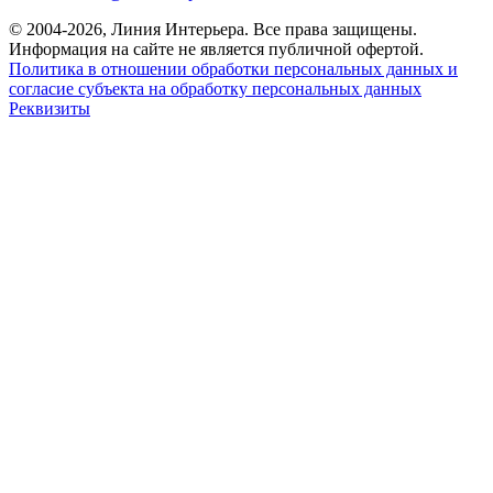
© 2004-2026, Линия Интерьера. Все права защищены.
Информация на сайте не является публичной офертой.
Политика в отношении обработки персональных данных и
согласие субъекта на обработку персональных данных
Реквизиты
8 800 550 66 34
По России бесплатно
Создание сайта
Webportnoy
Мы используем cookie (файлы с данными о прошлых
посещениях сайта) для персонализации сервисов и удобства
пользователей. Мы серьезно относимся к защите
персональных данных — ознакомьтесь с
условиями и
принципами их обработки
. Вы можете запретить сохранение
cookie в настройках своего браузера.
×
Войти