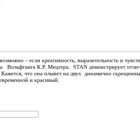
озможно – если креативность, выразительность и чувств
ра Вольфганга К.Р. Мецгера. STAN демонстрирует отлич
. Кажется, что она плывет на двух динамично скрещенны
евременной и красивый.