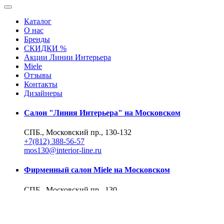
Каталог
О нас
Бренды
СКИДКИ %
Акции Линии Интерьера
Miele
Отзывы
Контакты
Дизайнеры
Салон "Линия Интерьера" на Московском
СПБ., Московский пр., 130-132
+7(812) 388-56-57
mos130@interior-line.ru
Фирменный салон Miele на Московском
СПБ., Московский пр., 130
+7(812) 388-19-42, 388-56-57
mos130@dsmiele.spb.ru