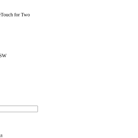
Touch for Two
BSW
л