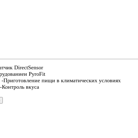
тчик DirectSensor
удованиеи PyroFit
 -Приготовление пищи в климатических условиях
-Контроль вкуса
G