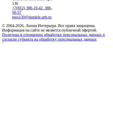
130
+7(812) 388-19-42, 388-
56-57
mos130@dsmiele.spb.ru
© 2004-2026, Линия Интерьера. Все права защищены.
Информация на сайте не является публичной офертой.
Политика в отношении обработки персональных данных и
согласие субъекта на обработку персональных данных
Реквизиты
8 800 550 66 34
По России бесплатно
Создание сайта
Webportnoy
Мы используем cookie (файлы с данными о прошлых
посещениях сайта) для персонализации сервисов и удобства
пользователей. Мы серьезно относимся к защите
персональных данных — ознакомьтесь с
условиями и
принципами их обработки
. Вы можете запретить сохранение
cookie в настройках своего браузера.