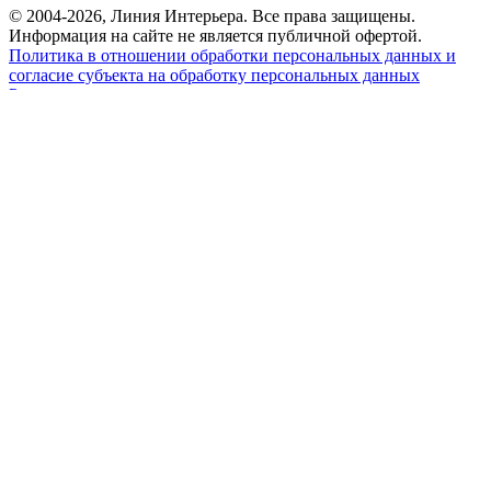
© 2004-2026, Линия Интерьера. Все права защищены.
Информация на сайте не является публичной офертой.
Политика в отношении обработки персональных данных и
согласие субъекта на обработку персональных данных
Реквизиты
8 800 550 66 34
По России бесплатно
Создание сайта
Webportnoy
Мы используем cookie (файлы с данными о прошлых
посещениях сайта) для персонализации сервисов и удобства
пользователей. Мы серьезно относимся к защите
персональных данных — ознакомьтесь с
условиями и
принципами их обработки
. Вы можете запретить сохранение
cookie в настройках своего браузера.
×
Войти