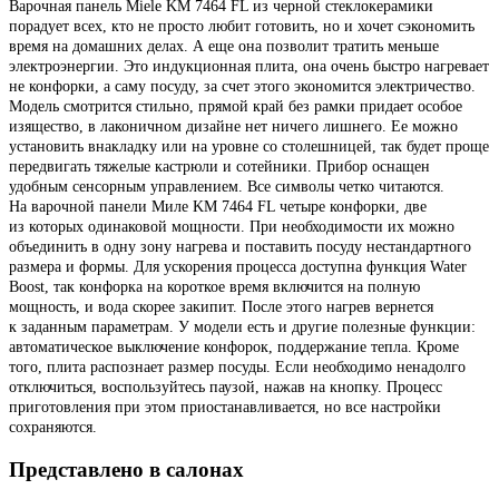
Варочная панель Miele KM 7464 FL из черной стеклокерамики
порадует всех, кто не просто любит готовить, но и хочет сэкономить
время на домашних делах. А еще она позволит тратить меньше
электроэнергии. Это индукционная плита, она очень быстро нагревает
не конфорки, а саму посуду, за счет этого экономится электричество.
Модель смотрится стильно, прямой край без рамки придает особое
изящество, в лаконичном дизайне нет ничего лишнего. Ее можно
установить внакладку или на уровне со столешницей, так будет проще
передвигать тяжелые кастрюли и сотейники. Прибор оснащен
удобным сенсорным управлением. Все символы четко читаются.
На варочной панели Миле KM 7464 FL четыре конфорки, две
из которых одинаковой мощности. При необходимости их можно
объединить в одну зону нагрева и поставить посуду нестандартного
размера и формы. Для ускорения процесса доступна функция Water
Boost, так конфорка на короткое время включится на полную
мощность, и вода скорее закипит. После этого нагрев вернется
к заданным параметрам. У модели есть и другие полезные функции:
автоматическое выключение конфорок, поддержание тепла. Кроме
того, плита распознает размер посуды. Если необходимо ненадолго
отключиться, воспользуйтесь паузой, нажав на кнопку. Процесс
приготовления при этом приостанавливается, но все настройки
сохраняются.
Представлено в салонах