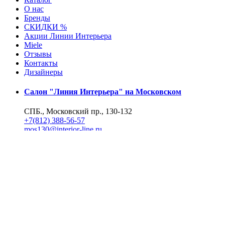
О нас
Бренды
СКИДКИ %
Акции Линии Интерьера
Miele
Отзывы
Контакты
Дизайнеры
Салон "Линия Интерьера" на Московском
СПБ., Московский пр., 130-132
+7(812) 388-56-57
mos130@interior-line.ru
Фирменный салон Miele на Московском
СПБ., Московский пр., 130
+7(812) 388-19-42, 388-56-57
mos130@dsmiele.spb.ru
© 2004-2026, Линия Интерьера. Все права защищены.
Информация на сайте не является публичной офертой.
Политика в отношении обработки персональных данных и согл