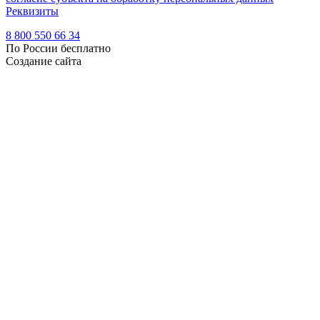
Реквизиты
8 800 550 66 34
По России бесплатно
Создание сайта
Webportnoy
Мы используем cookie (файлы с данными о прошлых
посещениях сайта) для персонализации сервисов и удобства
пользователей. Мы серьезно относимся к защите
персональных данных — ознакомьтесь с
условиями и
принципами их обработки
. Вы можете запретить сохранение
cookie в настройках своего браузера.
×
Войти
Войти
Напомнить пароль
Регистрация