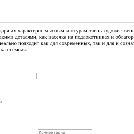
одаря их характерным ясным контурам очень художествен
акими деталями, как насечка на подлокотниках и облаго
ально подходит как для современных, так и для и созн
вка съемная.
л