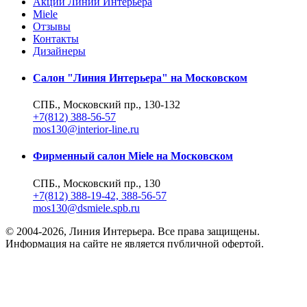
Акции Линии Интерьера
Miele
Отзывы
Контакты
Дизайнеры
Салон "Линия Интерьера" на Московском
СПБ., Московский пр., 130-132
+7(812) 388-56-57
mos130@interior-line.ru
Фирменный салон Miele на Московском
СПБ., Московский пр., 130
+7(812) 388-19-42, 388-56-57
mos130@dsmiele.spb.ru
© 2004-2026, Линия Интерьера. Все права защищены.
Информация на сайте не является публичной офертой.
Политика в отношении обработки персональных данных и согл
Реквизиты
8 800 550 66 34
По России бесплатно