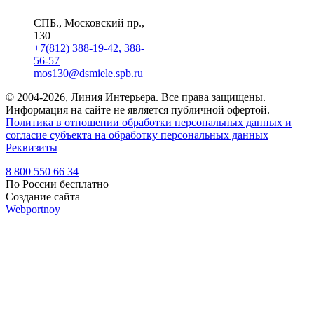
СПБ., Московский пр.,
130
+7(812) 388-19-42, 388-
56-57
mos130@dsmiele.spb.ru
© 2004-2026, Линия Интерьера. Все права защищены.
Информация на сайте не является публичной офертой.
Политика в отношении обработки персональных данных и
согласие субъекта на обработку персональных данных
Реквизиты
8 800 550 66 34
По России бесплатно
Создание сайта
Webportnoy
Мы используем cookie (файлы с данными о прошлых
посещениях сайта) для персонализации сервисов и удобства
пользователей. Мы серьезно относимся к защите
персональных данных — ознакомьтесь с
условиями и
принципами их обработки
. Вы можете запретить сохранение